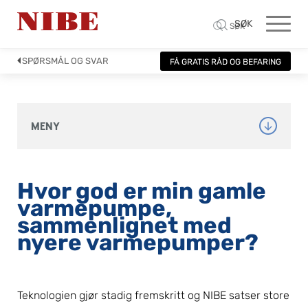
SØK
SØK
SPØRSMÅL OG SVAR
FÅ GRATIS RÅD OG BEFARING
MENY
Hvor god er min gamle 
varmepumpe, 
sammenlignet med 
nyere varmepumper?
Teknologien gjør stadig fremskritt og NIBE satser store 