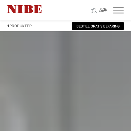
SØK
SØK
PRODUKTER
BESTILL GRATIS BEFARING