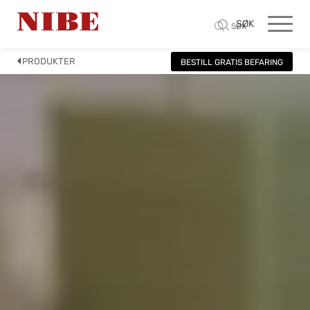
SØK
SØK
PRODUKTER
BESTILL GRATIS BEFARING