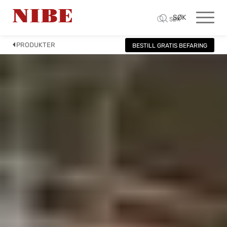
SØK
SØK
PRODUKTER
BESTILL GRATIS BEFARING