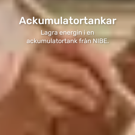
Ackumulatortankar
Lagra energin i en
ackumulatortank från NIBE.