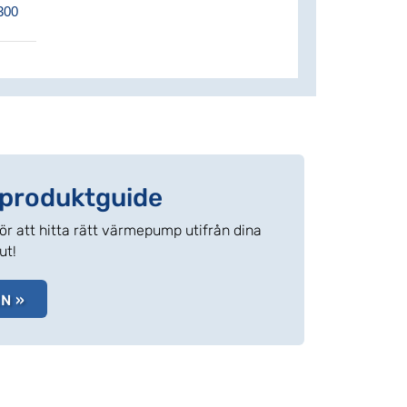
300
r produktguide
r att hitta rätt värmepump utifrån dina
ut!
N »