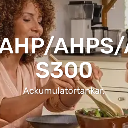
 AHP/AHPS
S300
Ackumulatortankar.