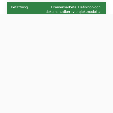
Examensarbete: Definition och
dokumentation av projektmodell
Markaryd
Sverige
2026-10-31
Examensarbete: Samordnad optimering av
värmepump, solceller, batteri och elbil
Markaryd
Sverige
2026-10-31