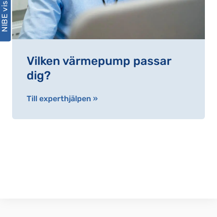
NIBE visar hur
Vilken värmepump passar
dig?
Till experthjälpen »