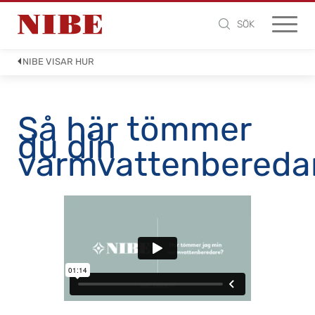
SÖK
NIBE VISAR HUR
Så här tömmer
du din
varmvattenbereda