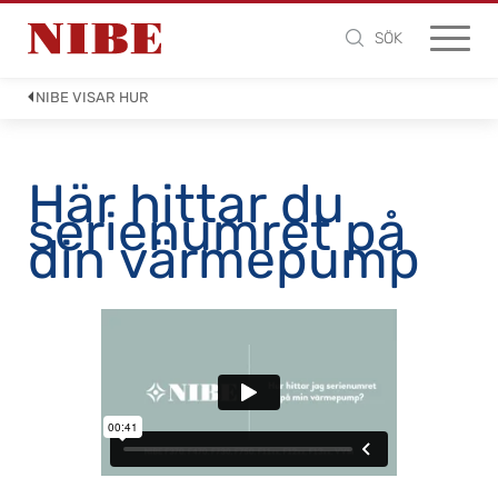
SÖK
NIBE VISAR HUR
Här hittar du
serienumret på
din värmepump