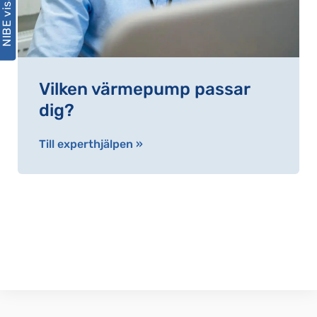
NIBE visar hur
Vilken värmepump passar
dig?
Till experthjälpen »