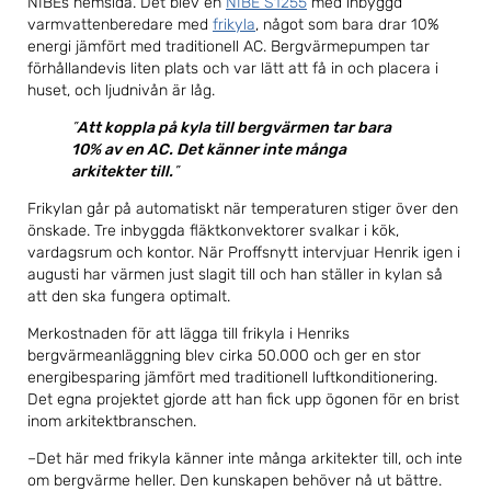
NIBEs hemsida. Det blev en
NIBE S1255
med inbyggd
varmvattenberedare med
frikyla
, något som bara drar 10%
energi jämfört med traditionell AC. Bergvärmepumpen tar
förhållandevis liten plats och var lätt att få in och placera i
huset, och ljudnivån är låg.
Att koppla på kyla till bergvärmen tar bara
10% av en AC. Det känner inte många
arkitekter till.
Frikylan går på automatiskt när temperaturen stiger över den
önskade. Tre inbyggda fläktkonvektorer svalkar i kök,
vardagsrum och kontor. När Proffsnytt intervjuar Henrik igen i
augusti har värmen just slagit till och han ställer in kylan så
att den ska fungera optimalt.
Merkostnaden för att lägga till frikyla i Henriks
bergvärmeanläggning blev cirka 50.000 och ger en stor
energibesparing jämfört med traditionell luftkonditionering.
Det egna projektet gjorde att han fick upp ögonen för en brist
inom arkitektbranschen.
–Det här med frikyla känner inte många arkitekter till, och inte
om bergvärme heller. Den kunskapen behöver nå ut bättre.