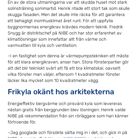
En av de stora utmaningarna var att skydda huset mot stark
solinstrålning sommartid. Henrik ritade ett stort tak som skulle
skugga fasaden. Men det skulle inte räcka för att garantera
ett behagligt inomhusklimat året runt. För att uppfylla
byggnormernas energikrav krävdes modern teknik. Fredrik
Snygg är distriktschef på NIBE och har stor erfarenhet av
klimatlösningar som innefattar allt från värme och
varmvatten till kyla och ventilation:
–I en fastighet som denna är värmepumpstekniken ett måste
för att klara energikraven, anser han. Stora fönsterpartier gör
att det blir tekniskt svårt att få ett bra klimatskal, oavsett
vilka fönster man väljer, eftersom 1 kvadratmeter fönster
läcker lika mycket som 10 kvadratmeter vägg.
Frikyla okänt hos arkitekterna
Energieffektiv bergvärme och prisvärd kyla som levereras
nästan gratis från berggrunden blev lösningen. Henrik valde
NIBE på rekommendation från sin rörläggare som han känner
förtroende för.
–Jag googlade och försökte sätta mig in i det, och gick in på