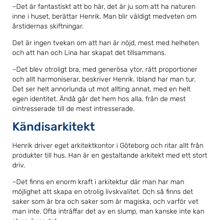
–Det är fantastiskt att bo här, det är ju som att ha naturen
inne i huset, berättar Henrik. Man blir väldigt medveten om
årstidernas skiftningar.
Det är ingen tvekan om att han är nöjd, mest med helheten
och att han och Lina har skapat det tillsammans.
–Det blev otroligt bra, med generösa ytor, rätt proportioner
och allt harmoniserar, beskriver Henrik. Ibland har man tur.
Det ser helt annorlunda ut mot allting annat, med en helt
egen identitet. Ändå går det hem hos alla, från de mest
ointresserade till de mest intresserade.
Kändisarkitekt
Henrik driver eget arkitektkontor i Göteborg och ritar allt från
produkter till hus. Han är en gestaltande arkitekt med ett stort
driv.
–Det finns en enorm kraft i arkitektur där man har man
möjlighet att skapa en otrolig livskvalitet. Och så finns det
saker som är bra och saker som är magiska, och varför vet
man inte. Ofta inträffar det av en slump, man kanske inte kan