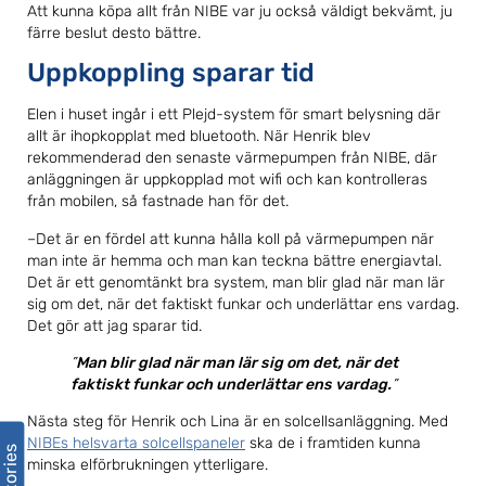
Att kunna köpa allt från NIBE var ju också väldigt bekvämt, ju
färre beslut desto bättre.
Uppkoppling sparar tid
Elen i huset ingår i ett Plejd-system för smart belysning där
allt är ihopkopplat med bluetooth. När Henrik blev
rekommenderad den senaste värmepumpen från NIBE, där
anläggningen är uppkopplad mot wifi och kan kontrolleras
från mobilen, så fastnade han för det.
–Det är en fördel att kunna hålla koll på värmepumpen när
man inte är hemma och man kan teckna bättre energiavtal.
Det är ett genomtänkt bra system, man blir glad när man lär
sig om det, när det faktiskt funkar och underlättar ens vardag.
Det gör att jag sparar tid.
Man blir glad när man lär sig om det, när det
faktiskt funkar och underlättar ens vardag.
Nästa steg för Henrik och Lina är en solcellsanläggning. Med
NIBE Stories
NIBEs helsvarta solcellspaneler
ska de i framtiden kunna
minska elförbrukningen ytterligare.