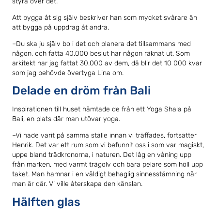
styra över det.
Att bygga åt sig själv beskriver han som mycket svårare än
att bygga på uppdrag åt andra.
–Du ska ju själv bo i det och planera det tillsammans med
någon, och fatta 40.000 beslut har någon räknat ut. Som
arkitekt har jag fattat 30.000 av dem, då blir det 10 000 kvar
som jag behövde övertyga Lina om.
Delade en dröm från Bali
Inspirationen till huset hämtade de från ett Yoga Shala på
Bali, en plats där man utövar yoga.
–Vi hade varit på samma ställe innan vi träffades, fortsätter
Henrik. Det var ett rum som vi befunnit oss i som var magiskt,
uppe bland trädkronorna, i naturen. Det låg en våning upp
från marken, med varmt trägolv och bara pelare som höll upp
taket. Man hamnar i en väldigt behaglig sinnesstämning när
man är där. Vi ville återskapa den känslan.
Hälften glas