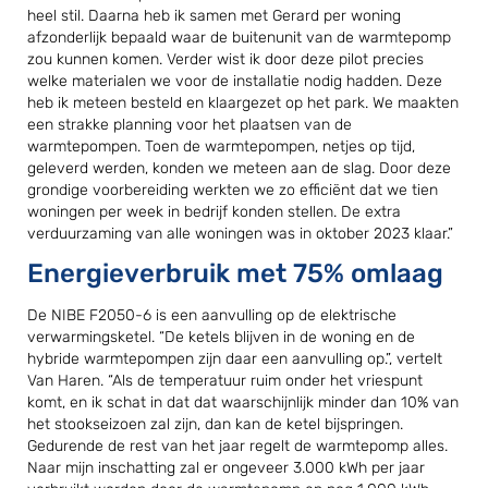
heel stil. Daarna heb ik samen met Gerard per woning
afzonderlijk bepaald waar de buitenunit van de warmtepomp
zou kunnen komen. Verder wist ik door deze pilot precies
welke materialen we voor de installatie nodig hadden. Deze
heb ik meteen besteld en klaargezet op het park. We maakten
een strakke planning voor het plaatsen van de
warmtepompen. Toen de warmtepompen, netjes op tijd,
geleverd werden, konden we meteen aan de slag. Door deze
grondige voorbereiding werkten we zo efficiënt dat we tien
woningen per week in bedrijf konden stellen. De extra
verduurzaming van alle woningen was in oktober 2023 klaar.”
Energieverbruik met 75% omlaag
De NIBE F2050-6 is een aanvulling op de elektrische
verwarmingsketel. “De ketels blijven in de woning en de
hybride warmtepompen zijn daar een aanvulling op.”, vertelt
Van Haren. “Als de temperatuur ruim onder het vriespunt
komt, en ik schat in dat dat waarschijnlijk minder dan 10% van
het stookseizoen zal zijn, dan kan de ketel bijspringen.
Gedurende de rest van het jaar regelt de warmtepomp alles.
Naar mijn inschatting zal er ongeveer 3.000 kWh per jaar