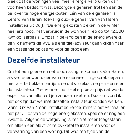
bleek dat de woningen veel meer energie verbruikten dan
voorheen bedacht was. Bezorgde eigenaren trokken aan de
bel over te hoge energiekosten. Eén van de eigenaren is
Gerard Van Haren, toevallig oud- eigenaar van Van Haren
Installaties uit Cuijk. “De energiekosten bleken in de winter
heel erg hoog, het verbruik in de woningen liep op tot 12.000
kWh op jaarbasis. Omdat ik bekend ben in de energiewereld,
ben ik namens de VVE als energie-adviseur gaan kijken naar
een passende oplossing voor dit probleem.”
Dezelfde installateur
Om tot een goede en nette oplossing te komen is Van Haren,
als vertegenwoordiger van de eigenaren, in gesprek gegaan
met alle betrokken partijen; de ontwikkelaar, de gemeente en
de installateur. “We vonden het heel erg belangrijk dat we de
expertise van alle partijen zouden inzetten. Daarom vond ik
het ook fijn dat we met dezelfde installateur konden werken.
Want Dirk van Kroon Installaties kende immers het verhaal en
het park. Los van de hoge energiekosten, speelde er nog een
kwestie. Volgens de wetgeving is het niet meer toegestaan
om alleen een elektrische cv-ketel te installeren voor de
verwarming van een woning. Dit was ten tijde van de