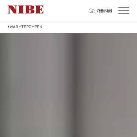
ZOEKEN
ZOEKEN
WARMTEPOMPEN