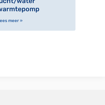
lucht/water
warmtepomp
ees meer »