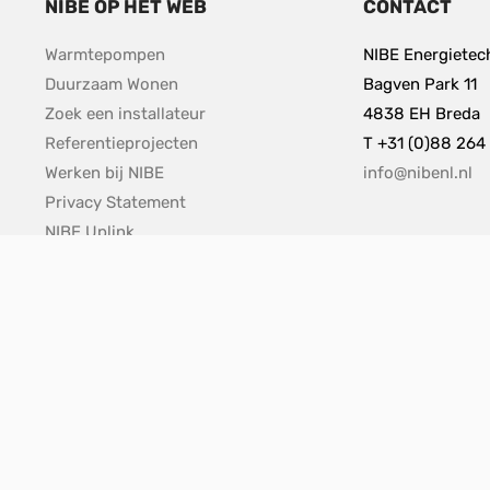
NIBE OP HET WEB
CONTACT
Warmtepompen
NIBE Energietech
Duurzaam Wonen
Bagven Park 11
Zoek een installateur
4838 EH Breda
Referentieprojecten
T +31 (0)88 264
Werken bij NIBE
info@nibenl.nl
Privacy Statement
NIBE Uplink
Video´s
Nieuws
Cookievoorkeuren beheren
pdf, 153.9 kB.
Vulnerability Disclosure Policy