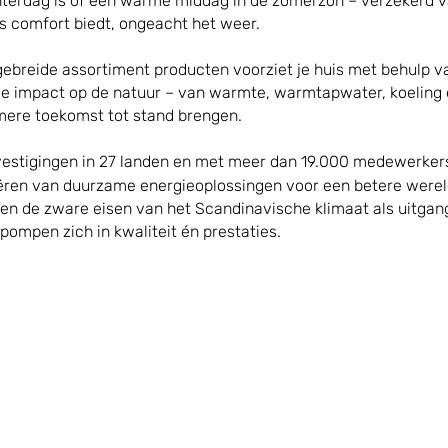
interdag is of een warme middag in de zomerzon – verzekerd 
ks comfort biedt, ongeacht het weer.
gebreide assortiment producten voorziet je huis met behulp 
e impact op de natuur – van warmte, warmtapwater, koeling 
ere toekomst tot stand brengen.
vestigingen in 27 landen en met meer dan 19.000 medewerkers
ëren van duurzame energieoplossingen voor een betere wereld
en de zware eisen van het Scandinavische klimaat als uitga
ompen zich in kwaliteit én prestaties.