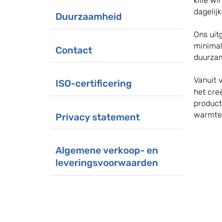
kille w
dagelij
Duurzaamheid
Ons uit
minimal
Contact
duurzam
Vanuit 
ISO-certificering
het cre
product
warmtep
Privacy statement
Algemene verkoop- en
leveringsvoorwaarden