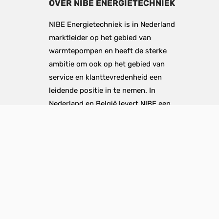
OVER NIBE ENERGIETECHNIEK
NIBE Energietechniek is in Nederland 
marktleider op het gebied van 
warmtepompen en heeft de sterke 
ambitie om ook op het gebied van 
service en klanttevredenheid een 
leidende positie in te nemen. In 
Nederland en België levert NIBE een 
breed en onderscheidend assortiment 
lucht/water, water/water en 
ventilatielucht/water warmtepompen 
voor hybride en all-electric 
oplossingen in nieuwbouw én 
bestaande bouw. Daarnaast omvat het 
portfolio een range aanverwante 
producten en accessoires – 