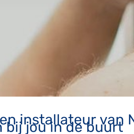
 een installateur van
ij jou in de buurt