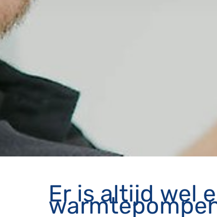
Er is altijd wel
warmtepompen b