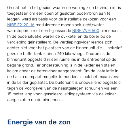
Omdat het in het gebied waarin de woning zich bevindt niet is
toegestaan om een open of gesloten bodembron aan te
leggen, werd als basis voor de installatie gekozen voor een
NIBE F2120-16
modulerende monoblock lucht/water
warmtepomp met een bijpassende
NIBE VVM 500
binnenunit.
In de oude situatie waren de cv-ketel en de boiler op de
verdieping geïnstalleerd. De verdiepingsvloer leende zich
echter niet voor het plaatsen van de binnenunit die – inclusief
gevulde buffertank – circa 740 kilo weegt. Daarom is de
binnenunit opgesteld in een ruime nis in de entreehal op de
begane grond. Ter ondersteuning is in de kelder een stalen
kolom onder de betonvloer aangebracht. Om de installatie in
de hal zo compact mogelijk te houden, is ook het expansievat
in de kelder geplaatst. De buitenunit is onopvallend opgesteld
tegen de voorgevel van de naastgelegen schuur en via een
15 meter lang voor-geïsoleerd leidingsysteem via de kelder
aangesloten op de binnenunit.
Energie van de zon