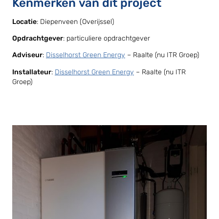
Kenmerken van dit project
Locatie
: Diepenveen (Overijssel)
Opdrachtgever
: particuliere opdrachtgever
Adviseur
:
Disselhorst Green Energy
– Raalte (nu ITR Groep)
Installateur
:
Disselhorst Green Energy
– Raalte (nu ITR
Groep)