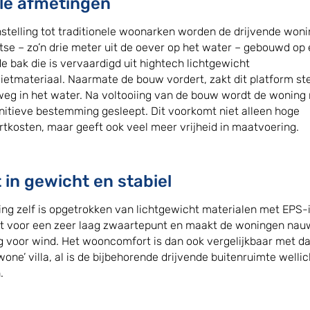
le afmetingen
nstelling tot traditionele woonarken worden de drijvende won
atse – zo’n drie meter uit de oever op het water – gebouwd op
de bak die is vervaardigd uit hightech lichtgewicht
etmateriaal. Naarmate de bouw vordert, zakt dit platform st
weg in het water. Na voltooiing van de bouw wordt de woning
finitieve bestemming gesleept. Dit voorkomt niet alleen hoge
rtkosten, maar geeft ook veel meer vrijheid in maatvoering.
t in gewicht en stabiel
ng zelf is opgetrokken van lichtgewicht materialen met EPS-i
gt voor een zeer laag zwaartepunt en maakt de woningen nauw
g voor wind. Het wooncomfort is dan ook vergelijkbaar met d
wone’ villa, al is de bijbehorende drijvende buitenruimte welli
.