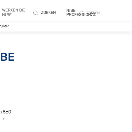
WERKEN BIJ
NIBE
ZOEKEN
ZOEKEN
PROFESSIONAL
NIBE
POMP
IBE
n 560
 in