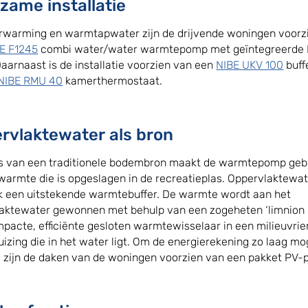
zame installatie
rwarming en warmtapwater zijn de drijvende woningen voorz
E F1245
combi water/water warmtepomp met geïntegreerde
 Daarnaast is de installatie voorzien van een
NIBE UKV 100
buff
NIBE RMU 40
kamerthermostaat.
rvlaktewater als bron
ts van een traditionele bodembron maakt de warmtepomp geb
warmte die is opgeslagen in de recreatieplas. Oppervlaktewat
k een uitstekende warmtebuffer. De warmte wordt aan het
aktewater gewonnen met behulp van een zogeheten ‘limnion b
pacte, efficiënte gesloten warmtewisselaar in een milieuvrie
izing die in het water ligt. Om de energierekening zo laag mog
 zijn de daken van de woningen voorzien van een pakket PV-