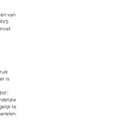
ien van
 RVS
ervat
ruik
er is
ol’:
ndelijke
elijk te
panelen.