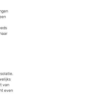
ingen
 een
eeds
 naar
solatie.
elijks
at van
cht even