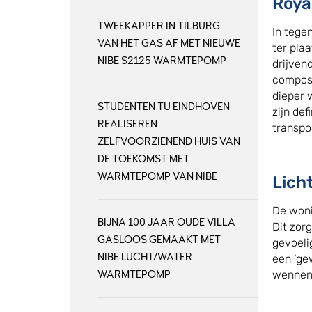
Roya
TWEEKAPPER IN TILBURG
In tege
VAN HET GAS AF MET NIEUWE
ter pla
NIBE S2125 WARMTEPOMP
drijven
composi
dieper 
STUDENTEN TU EINDHOVEN
zijn de
REALISEREN
transpo
ZELFVOORZIENEND HUIS VAN
DE TOEKOMST MET
WARMTEPOMP VAN NIBE
Lich
De woni
BIJNA 100 JAAR OUDE VILLA
Dit zor
GASLOOS GEMAAKT MET
gevoeli
NIBE LUCHT/WATER
een ‘ge
wennen
WARMTEPOMP