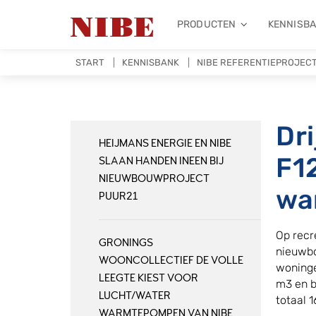
PRODUCTEN
KENNISB
START
KENNISBANK
NIBE REFERENTIEPROJEC
Dr
HEIJMANS ENERGIE EN NIBE
F1
SLAAN HANDEN INEEN BIJ
NIEUWBOUWPROJECT
wa
PUUR21
Op recr
GRONINGS
nieuwbo
WOONCOLLECTIEF DE VOLLE
woninge
LEEGTE KIEST VOOR
m3 en b
LUCHT/WATER
totaal 
WARMTEPOMPEN VAN NIBE