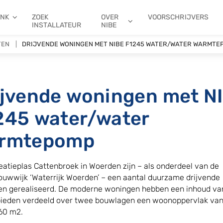
ANK
ZOEK
OVER
VOORSCHRIJVERS
INSTALLATEUR
NIBE
TEN
DRIJVENDE WONINGEN MET NIBE F1245 WATER/WATER WARMTE
ijvende woningen met N
245 water/water
rmtepomp
eatieplas Cattenbroek in Woerden zijn – als onderdeel van de
uwwijk ‘Waterrijk Woerden’ – een aantal duurzame drijvende
n gerealiseerd. De moderne woningen hebben een inhoud va
ieden verdeeld over twee bouwlagen een woonoppervlak van
160 m2.