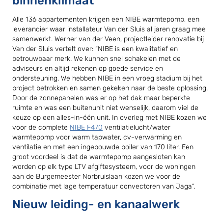
binnenklimaat
Alle 136 appartementen krijgen een NIBE warmtepomp, een
leverancier waar installateur Van der Sluis al jaren graag mee
samenwerkt. Werner van der Veen, projectleider renovatie bij
Van der Sluis vertelt over: “NIBE is een kwalitatief en
betrouwbaar merk. We kunnen snel schakelen met de
adviseurs en altijd rekenen op goede service en
ondersteuning. We hebben NIBE in een vroeg stadium bij het
project betrokken en samen gekeken naar de beste oplossing.
Door de zonnepanelen was er op het dak maar beperkte
ruimte en was een buitenunit niet wenselijk, daarom viel de
keuze op een alles-in-één unit. In overleg met NIBE kozen we
voor de complete
NIBE F470
ventilatielucht/water
warmtepomp voor warm tapwater, cv-verwarming en
ventilatie en met een ingebouwde boiler van 170 liter. Een
groot voordeel is dat de warmtepomp aangesloten kan
worden op elk type LTV afgiftesysteem, voor de woningen
aan de Burgemeester Norbruislaan kozen we voor de
combinatie met lage temperatuur convectoren van Jaga”.
Nieuw leiding- en kanaalwerk