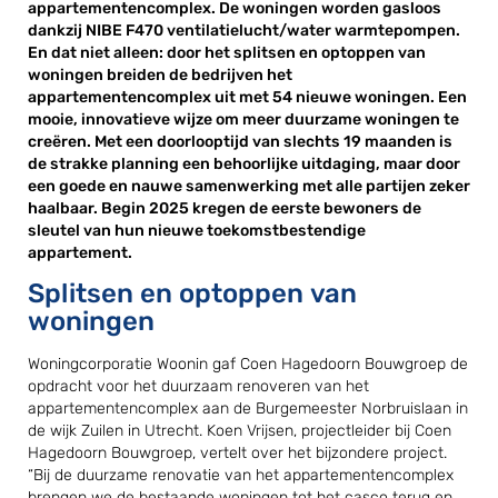
appartementencomplex. De woningen worden gasloos
dankzij NIBE F470 ventilatielucht/water warmtepompen.
En dat niet alleen: door het splitsen en optoppen van
woningen breiden de bedrijven het
appartementencomplex uit met 54 nieuwe woningen. Een
mooie, innovatieve wijze om meer duurzame woningen te
creëren. Met een doorlooptijd van slechts 19 maanden is
de strakke planning een behoorlijke uitdaging, maar door
een goede en nauwe samenwerking met alle partijen zeker
haalbaar. Begin 2025 kregen de eerste bewoners de
sleutel van hun nieuwe toekomstbestendige
appartement.
Splitsen en optoppen van
woningen
Woningcorporatie Woonin gaf Coen Hagedoorn Bouwgroep de
opdracht voor het duurzaam renoveren van het
appartementencomplex aan de Burgemeester Norbruislaan in
de wijk Zuilen in Utrecht. Koen Vrijsen, projectleider bij Coen
Hagedoorn Bouwgroep, vertelt over het bijzondere project.
“Bij de duurzame renovatie van het appartementencomplex
brengen we de bestaande woningen tot het casco terug en