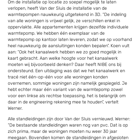
Om de installatie op locatie zo soepel mogelijk te laten
verlopen, heeft Van der Sluis de installatie van de
warmtepompen nauwkeurig uitgetekend in 3D. “De indeling
van alle woningen is vrijwel gelijk, ze verschillen enkel in
oppervlakte. Alle appartementen krijgen dezelfde individuele
warmtepomp. We hebben één exemplaar van de
warmtepomp op kantoor laten leveren, zodat we op voorhand
heel nauwkeurig de aansluitingen konden bepalen”. Koen vult
aan: “Ook het kanaalwerk hebben we zo goed mogelijk in
kaart gebracht. Aan welke hoogte voor het kanaalwerk
moeten wij bijvoorbeeld denken? Daar heeft NIBE ons bij
ondersteund. Een uitdaging was dat we het kanaalwerk en
tracé niet één-op-één voor alle woningen konden
overnemen, sommige woningen zijn namelijk gespiegeld. Je
hebt echter maar één variant van de warmtepomp zowel
voor een linkse als rechtse toepassing, het is belangrijk om
daar in de engineering rekening mee te houden”, vertelt
Werner.
Alle standleidingen zijn door Van der Sluis vernieuwd. Werner:
“De bestaande standleidingen waren nog van pvc. Dat is op
zich prima, maar de woningen moeten nu weer 30 jaar
meegaan. Bovendien komen de standleidingen in afgesloten