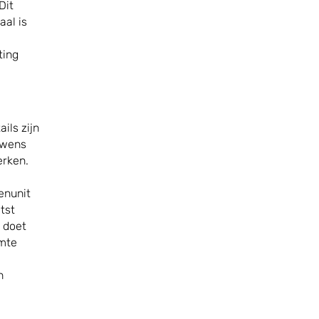
Dit
aal is
ting
ils zijn
 wens
erken.
enunit
tst
k doet
imte
n