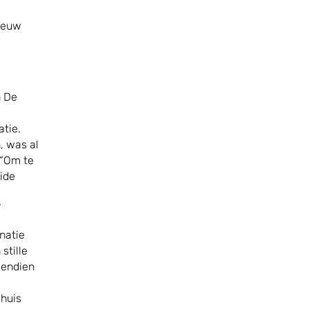
nieuw
n De
atie.
, was al
 “Om te
ide
n
”
natie
stille
vendien
ehuis