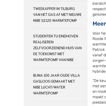
kierdic
TWEEKAPPER IN TILBURG
respect
geïsole
VAN HET GAS AF MET NIEUWE
NIBE S2125 WARMTEPOMP
Meer
Voor he
STUDENTEN TU EINDHOVEN
Roode P
REALISEREN
warmtep
ZELFVOORZIENEND HUIS VAN
Patrick
DE TOEKOMST MET
vanaf d
WARMTEPOMP VAN NIBE
zorgen 
warmtep
hybride 
BIJNA 100 JAAR OUDE VILLA
“De keu
GASLOOS GEMAAKT MET
met een
NIBE LUCHT/WATER
en mod
WARMTEPOMP
maakt d
piekbel