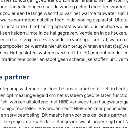
n. Het schuurtje ligt echter op 15 meter afstand van de wonin
r er lange leidingen naar de woning gelegd moesten worden.
r zou er een te lange wachttijd van het warme tapwater zijn
we de warmtepompboiler toch in de woning geplaatst. Uiter
e installatie uit het zicht geplaatst worden, dus hebben we h
l een kelderruimte in de hal gegraven. Ventielen in de keuken,
r en toilet zuigen de vervuilde en vochtige lucht af, waarna 
ompboiler de warmte hieruit kan terugwinnen en het (tap)w
en. Het gesloten systeem verbruikt tot 70 procent minder e
traditionele boiler én stoot geen schadelijke stoffen uit”, vert
e partner
tepompsystemen zijn door het installatiebedrijf zelf in bedrij
 en optimaal ingeregeld om het systeem goed te laten functio
: “Wij werken uitsluitend met NIBE vanwege hun hoogwaardig
zuinige toestellen. Bovendien heeft NIBE een zeer gespeciali
 en serviceafdeling. Dit maakt hen voor ons de ideale partner,
plexe projecten zoals deze. Aangezien wij al langere tijd met 