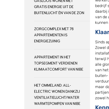
werken,
GASLOOS WONEN MET
bedrijf
GRATIS ENERGIE UIT DE
daarbij
BUITENLUCHT ÉN VAN DE ZON
van de 
kunnen 
ZORGCOMPLEX MET 76
Klaa
APPARTEMENTEN IS
ENERGIEZUINIG
Sinds a
Zowel d
install
APPARTEMENT IN HET
terwijl 
TOPSEGMENT VERDIENEN
alle glo
KLIMAATCOMFORT VAN NIBE
van het
buiten-
verduur
HET OMMELAND: ALL-
maar da
ELECTRIC WONEN DANKZIJ
partije
VENTILIATIELUCHT/WATER
zowel h
WARMTEPOMPEN VAN NIBE
Kenm