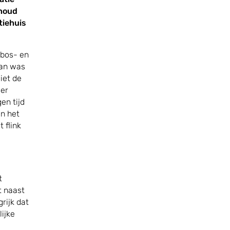
ehoud
tiehuis
 bos- en
Pan was
iet de
ser
en tijd
in het
 flink
t
t naast
rijk dat
ijke