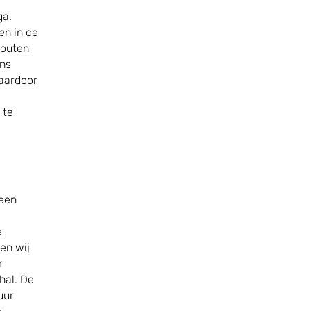
ga.
en in de
houten
ens
waardoor
 te
 een
e
en wij
r
hal. De
uur