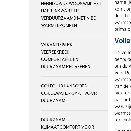
namelij
HERNIEUWDE WOONWIJK HET
komt on
HAERENKWARTIER
door he
VERDUURZAAMD MET NIBE
warmtep
WARMTEPOMPEN
prima o
Volle
VAKANTIEPARK
VEERSEKREEK:
De voll
behoude
COMFORTABEL EN
om de v
DUURZAAM RECREËREN
Voor Pa
warmtep
GOLFCLUB LANDGOED
van de 
waardoo
COUDEWATER GAAT VOOR
aan het
DUURZAAM
was, zi
warmtep
terrein
DUURZAAM
KLIMAATCOMFORT VOOR