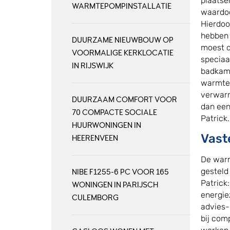
plaatse
WARMTEPOMPINSTALLATIE
waardoo
Hierdoo
hebben 
DUURZAME NIEUWBOUW OP
moest d
VOORMALIGE KERKLOCATIE
speciaa
IN RIJSWIJK
badkame
warmtep
verwarm
DUURZAAM COMFORT VOOR
dan een 
70 COMPACTE SOCIALE
Patrick.
HUURWONINGEN IN
Vast
HEERENVEEN
De warm
gesteld
NIBE F1255-6 PC VOOR 165
Patrick
WONINGEN IN PARIJSCH
energie
CULEMBORG
advies-
bij com