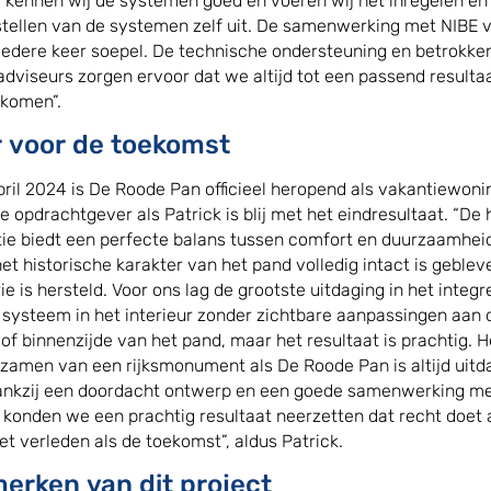
 kennen wij de systemen goed en voeren wij het inregelen en 
 stellen van de systemen zelf uit. De samenwerking met NIBE 
 iedere keer soepel. De technische ondersteuning en betrokke
adviseurs zorgen ervoor dat we altijd tot een passend resulta
komen”.
r voor de toekomst
pril 2024 is De Roode Pan officieel heropend als vakantiewoni
e opdrachtgever als Patrick is blij met het eindresultaat. “De 
atie biedt een perfecte balans tussen comfort en duurzaamhei
het historische karakter van het pand volledig intact is geblev
rie is hersteld. Voor ons lag de grootste uitdaging in het integ
 systeem in het interieur zonder zichtbare aanpassingen aan 
 of binnenzijde van het pand, maar het resultaat is prachtig. H
zamen van een rijksmonument als De Roode Pan is altijd uitd
nkzij een doordacht ontwerp en een goede samenwerking met
n konden we een prachtig resultaat neerzetten dat recht doet
et verleden als de toekomst”, aldus Patrick.
erken van dit project