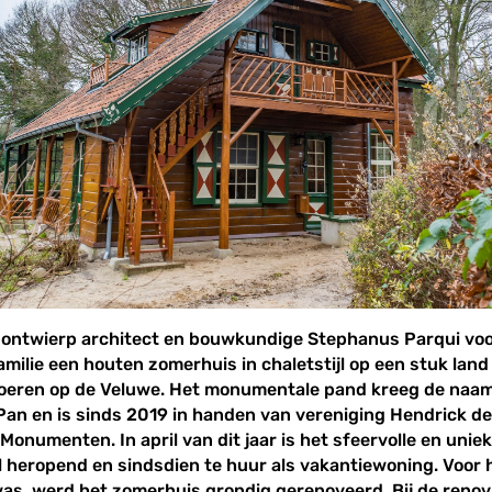
 ontwierp architect en bouwkundige Stephanus Parqui voo
amilie een houten zomerhuis in chaletstijl op een stuk land
oeren op de Veluwe. Het monumentale pand kreeg de naa
an en is sinds 2019 in handen van vereniging Hendrick d
Monumenten. In april van dit jaar is het sfeervolle en unie
el heropend en sindsdien te huur als vakantiewoning. Voor 
as, werd het zomerhuis grondig gerenoveerd. Bij de renov