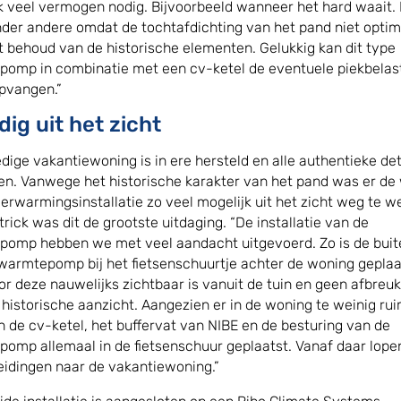
k veel vermogen nodig. Bijvoorbeeld wanneer het hard waait. 
der andere omdat de tochtafdichting van het pand niet optim
t behoud van de historische elementen. Gelukkig kan dit type
omp in combinatie met een cv-ketel de eventuele piekbelas
pvangen.”
dig uit het zicht
edige vakantiewoning is in ere hersteld en alle authentieke deta
n. Vanwege het historische karakter van het pand was er de
erwarmingsinstallatie zo veel mogelijk uit het zicht weg te w
trick was dit de grootste uitdaging. “De installatie van de
omp hebben we met veel aandacht uitgevoerd. Zo is de buit
warmtepomp bij het fietsenschuurtje achter de woning geplaa
r deze nauwelijks zichtbaar is vanuit de tuin en geen afbreu
 historische aanzicht. Aangezien er in de woning te weinig ru
jn de cv-ketel, het buffervat van NIBE en de besturing van de
omp allemaal in de fietsenschuur geplaatst. Vanaf daar lope
leidingen naar de vakantiewoning.”