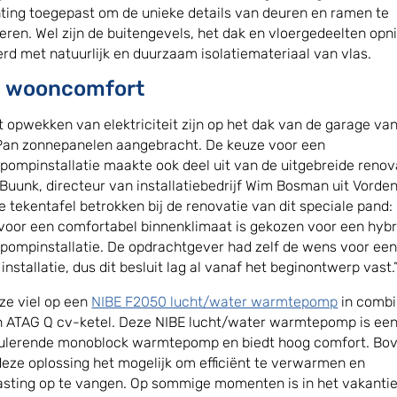
hting toegepast om de unieke details van deuren en ramen te
eren. Wel zijn de buitengevels, het dak en vloergedeelten op
erd met natuurlijk en duurzaam isolatiemateriaal van vlas.
 wooncomfort
t opwekken van elektriciteit zijn op het dak van de garage va
an zonnepanelen aangebracht. De keuze voor een
ompinstallatie maakte ook deel uit van de uitgebreide renov
 Buunk, directeur van installatiebedrijf Wim Bosman uit Vorden
e tekentafel betrokken bij de renovatie van dit speciale pand:
voor een comfortabel binnenklimaat is gekozen voor een hybr
ompinstallatie. De opdrachtgever had zelf de wens voor ee
installatie, dus dit besluit lag al vanaf het beginontwerp vast.
ze viel op een
NIBE F2050 lucht/water warmtepomp
in combi
 ATAG Q cv-ketel. Deze NIBE lucht/water warmtepomp is een 
ulerende monoblock warmtepomp en biedt hoog comfort. Bo
eze oplossing het mogelijk om efficiënt te verwarmen en
asting op te vangen. Op sommige momenten is in het vakanti