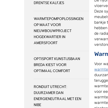
De hybr
DRENTSE KALFJES
vloerve
Deze sy
meubels
WARMTEPOMPOPLOSSINGEN
bankje 
OP MAAT VOOR
hebben 
NIEUWBOUWPROJECT
de radia
HOGEKWARTIER IN
verwarm
AMERSFOORT
verstor
Warm
OPTISPORT KUNSTIJSBAAN
Voor w
BREDA KIEST VOOR
warmte
OPTIMAAL COMFORT
duurzam
terugge
warmtep
RONDUIT UTRECHT:
voor ee
DUURZAMER DAN
warmtep
ENERGIENEUTRAAL MET EEN
warmtep
NIBE