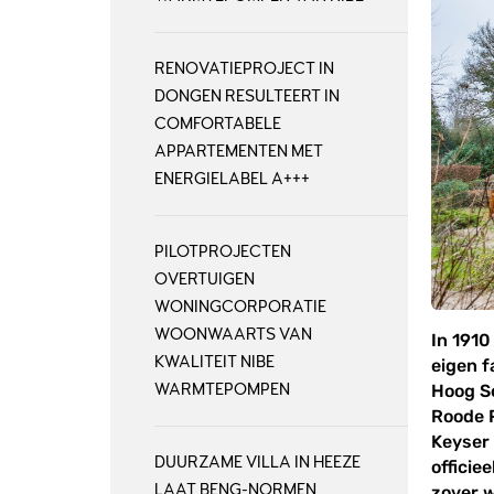
RENOVATIEPROJECT IN
DONGEN RESULTEERT IN
COMFORTABELE
APPARTEMENTEN MET
ENERGIELABEL A+++
PILOTPROJECTEN
OVERTUIGEN
WONINGCORPORATIE
WOONWAARTS VAN
In 1910
KWALITEIT NIBE
eigen f
WARMTEPOMPEN
Hoog S
Roode P
Keyser 
DUURZAME VILLA IN HEEZE
officie
LAAT BENG-NORMEN
zover w