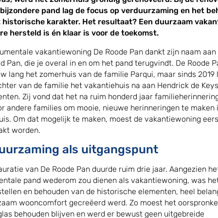
 bijzondere pand lag de focus op verduurzaming en het b
 historische karakter. Het resultaat? Een duurzaam vakan
ere hersteld is én klaar is voor de toekomst.
mentale vakantiewoning De Roode Pan dankt zijn naam aan
d Pan, die je overal in en om het pand terugvindt. De Roode 
w lang het zomerhuis van de familie Parqui, maar sinds 2019 l
chter van de familie het vakantiehuis na aan Hendrick de Key
ten. Zij vond dat het na ruim honderd jaar familieherinnering
r andere families om mooie, nieuwe herinneringen te maken 
is. Om dat mogelijk te maken, moest de vakantiewoning eerst
akt worden.
uurzaming als uitgangspunt
auratie van De Roode Pan duurde ruim drie jaar. Aangezien he
tale pand wederom zou dienen als vakantiewoning, was he
stellen en behouden van de historische elementen, heel belang
zaam wooncomfort gecreëerd werd. Zo moest het oorspronkel
glas behouden blijven en werd er bewust geen uitgebreide