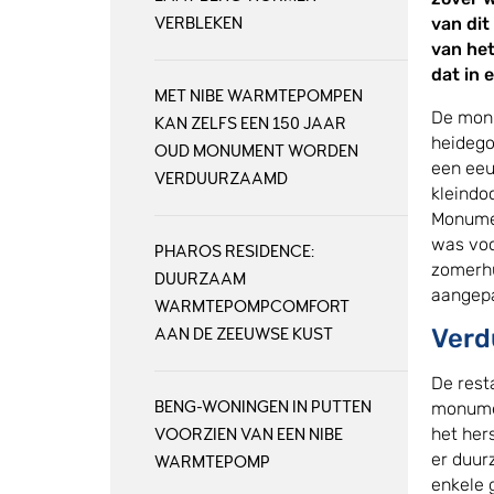
VERBLEKEN
van dit
van het
dat in 
MET NIBE WARMTEPOMPEN
De monu
KAN ZELFS EEN 150 JAAR
heidego
OUD MONUMENT WORDEN
een eeu
VERDUURZAAMD
kleindo
Monumen
was voo
PHAROS RESIDENCE:
zomerhu
DUURZAAM
aangep
WARMTEPOMPCOMFORT
Verd
AAN DE ZEEUWSE KUST
De rest
BENG-WONINGEN IN PUTTEN
monumen
het her
VOORZIEN VAN EEN NIBE
er duur
WARMTEPOMP
enkele 