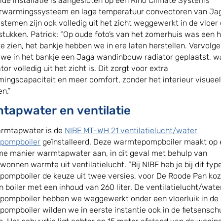
ide installatie is aangesloten op een Riho Climate Systems
rwarmingssysteem en lage temperatuur convectoren van Ja
stemen zijn ook volledig uit het zicht weggewerkt in de vloer 
tukken. Patrick: “Op oude foto’s van het zomerhuis was een 
te zien, het bankje hebben we in ere laten herstellen. Vervolg
we in het bankje een Jaga wandinbouw radiator geplaatst, 
tor volledig uit het zicht is. Dit zorgt voor extra
ingscapaciteit en meer comfort, zonder het interieur visueel
en.”
tapwater en ventilatie
armtapwater is de
NIBE MT-WH 21 ventilatielucht/water
pompboiler
geïnstalleerd. Deze warmtepompboiler maakt op
e manier warmtapwater aan, in dit geval met behulp van
wonnen warmte uit ventilatielucht. “Bij NIBE heb je bij dit typ
ompboiler de keuze uit twee versies, voor De Roode Pan koz
n boiler met een inhoud van 260 liter. De ventilatielucht/wate
ompboiler hebben we weggewerkt onder een vloerluik in de 
ompboiler wilden we in eerste instantie ook in de fietsensch