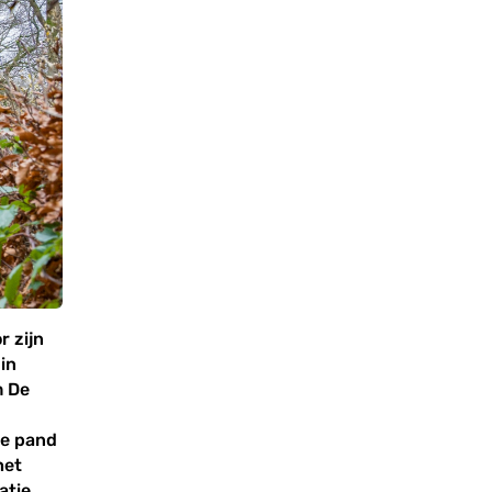
r zijn
 in
m De
e
ke pand
het
atie