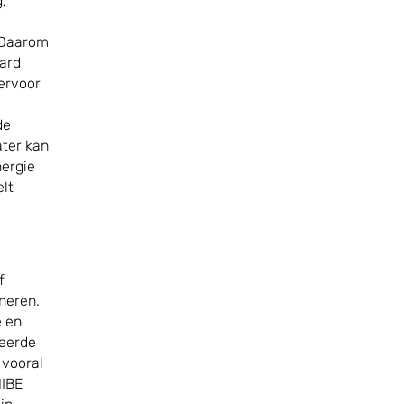
g,
. Daarom
aard
iervoor
de
ater kan
nergie
elt
f
neren.
e en
seerde
 vooral
NIBE