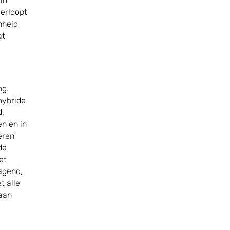
in
verloopt
nheid
at
ng.
hybride
d,
en en in
reren
de
et
agend,
 alle
 aan