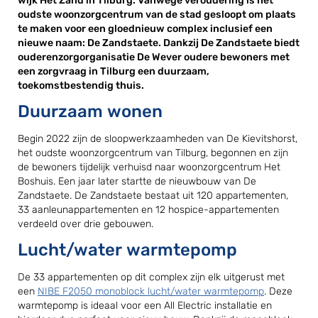
wijk Het Zand in Tilburg. Vanwege veroudering is het
oudste woonzorgcentrum van de stad gesloopt om plaats
te maken voor een gloednieuw complex inclusief een
nieuwe naam: De Zandstaete. Dankzij De Zandstaete biedt
ouderenzorgorganisatie De Wever oudere bewoners met
een zorgvraag in Tilburg een duurzaam,
toekomstbestendig thuis.
Duurzaam wonen
Begin 2022 zijn de sloopwerkzaamheden van De Kievitshorst,
het oudste woonzorgcentrum van Tilburg, begonnen en zijn
de bewoners tijdelijk verhuisd naar woonzorgcentrum Het
Boshuis. Een jaar later startte de nieuwbouw van De
Zandstaete. De Zandstaete bestaat uit 120 appartementen,
33 aanleunappartementen en 12 hospice-appartementen
verdeeld over drie gebouwen.
Lucht/water warmtepomp
De 33 appartementen op dit complex zijn elk uitgerust met
een
NIBE F2050 monoblock lucht/water warmtepomp
. Deze
warmtepomp is ideaal voor een All Electric installatie en