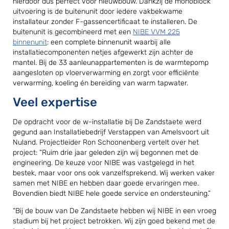
hierdoor dus perfect voor nieuwbouw. Dankzij de monoblock
uitvoering is de buitenunit door iedere vakbekwame
installateur zonder F-gassencertificaat te installeren. De
buitenunit is gecombineerd met een
NIBE VVM 225
binnenunit
: een complete binnenunit waarbij alle
installatiecomponenten netjes afgewerkt zijn achter de
mantel. Bij de 33 aanleunappartementen is de warmtepomp
aangesloten op vloerverwarming en zorgt voor efficiënte
verwarming, koeling én bereiding van warm tapwater.
Veel expertise
De opdracht voor de w-installatie bij De Zandstaete werd
gegund aan Installatiebedrijf Verstappen van Amelsvoort uit
Nuland. Projectleider Ron Schoonenberg vertelt over het
project: “Ruim drie jaar geleden zijn wij begonnen met de
engineering. De keuze voor NIBE was vastgelegd in het
bestek, maar voor ons ook vanzelfsprekend. Wij werken vaker
samen met NIBE en hebben daar goede ervaringen mee.
Bovendien biedt NIBE hele goede service en ondersteuning.”
“Bij de bouw van De Zandstaete hebben wij NIBE in een vroeg
stadium bij het project betrokken. Wij zijn goed bekend met de