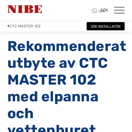
SÖK
SÖK
CTC MASTER 102
SÖK INSTALLATÖR
Rekommenderat
utbyte av CTC
MASTER 102
med elpanna
och
vettenburet