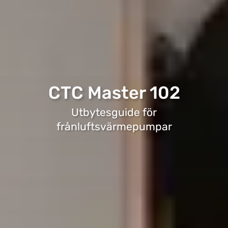
CTC Master 102
Utbytesguide för
frånluftsvärmepumpar