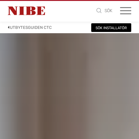
SÖK
UTBYTESGUIDEN CTC
SÖK INSTALLATÖR