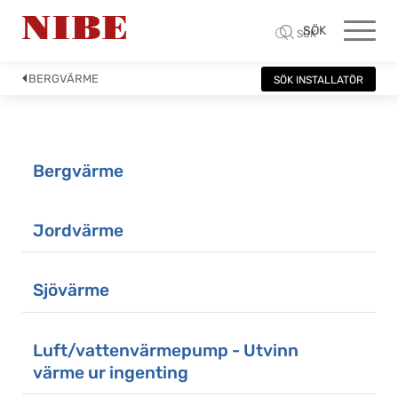
SÖK
SÖK
BERGVÄRME
SÖK INSTALLATÖR
Bergvärme
Jordvärme
Sjövärme
Luft/vattenvärmepump - Utvinn
värme ur ingenting