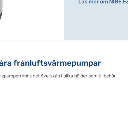
Läs mer om NIBE F
 våra frånluftsvärmepumpar
mepumpen finns det överskåp i olika höjder som tillbehör.