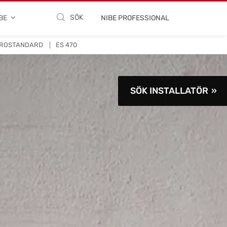
SÖK
BE
NIBE PROFESSIONAL
TROSTANDARD
ES 470
SÖK INSTALLATÖR