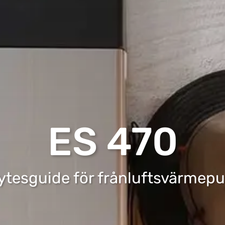
ES 470
ytesguide för frånluftsvärmep