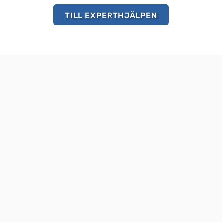
TILL EXPERTHJÄLPEN
HEMSIDA
hållbara 
Om NIBE
ändska Markaryd och vi 
Värmepumpar