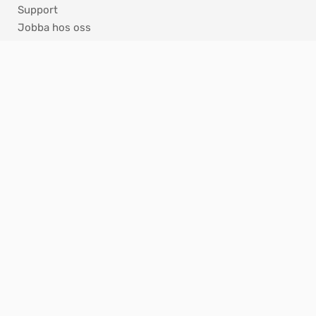
Support
Jobba hos oss
Press
Nyhetsbrev
ISO - Certifikat
KONTAKT
Hannabadsvägen 5
285 32 Markaryd
info@nibe.se
Reception 0433 – 27 30 00
Product Security
Integritetspolicy