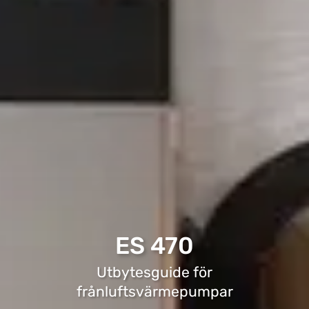
ES 470
Utbytesguide för
frånluftsvärmepumpar