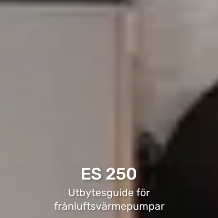
ES 250
Utbytesguide för
frånluftsvärmepumpar