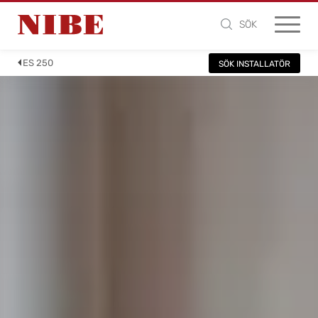
SÖK
ES 250
SÖK INSTALLATÖR