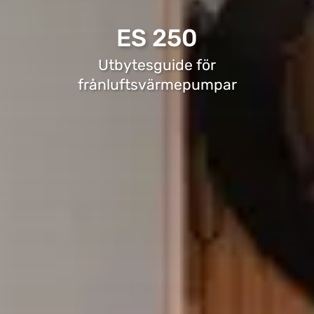
ES 250
Utbytesguide för
frånluftsvärmepumpar