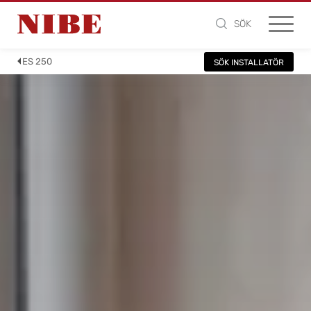
SÖK
ES 250
SÖK INSTALLATÖR