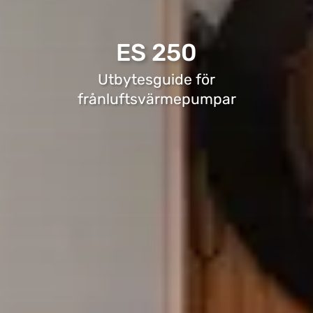
ES 250
Utbytesguide för
frånluftsvärmepumpar