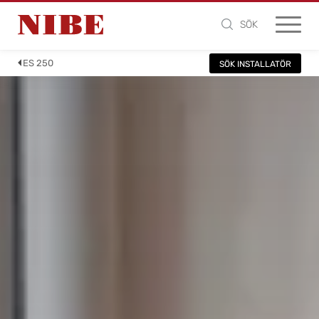
SÖK
ES 250
SÖK INSTALLATÖR