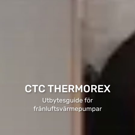
CTC THERMOREX
Utbytesguide för
frånluftsvärmepumpar