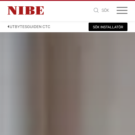
SÖK
UTBYTESGUIDEN CTC
SÖK INSTALLATÖR