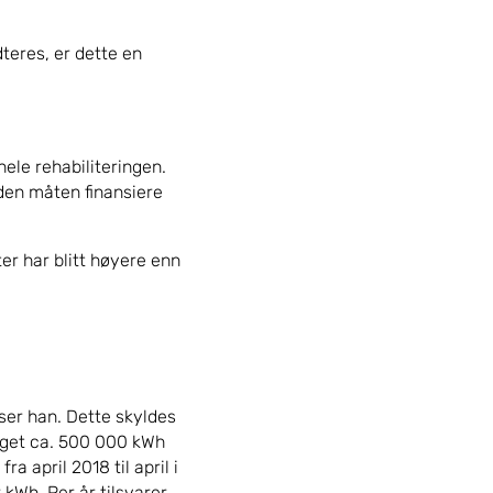
teres, er dette en
hele rehabiliteringen.
 den måten finansiere
er har blitt høyere enn
yser han. Dette skyldes
gget ca. 500 000 kWh
a april 2018 til april i
kWh. Per år tilsvarer