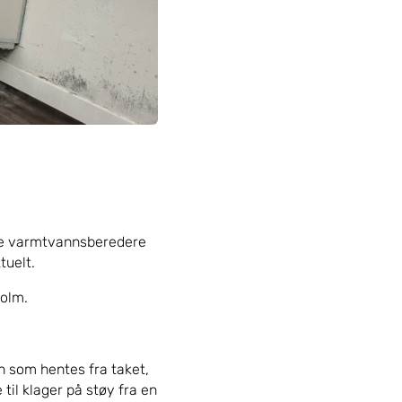
amle varmtvannsberedere
tuelt.
holm.
n som hentes fra taket,
til klager på støy fra en