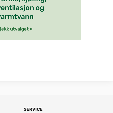
ventilasjon og
varmtvann
jekk utvalget »
SERVICE