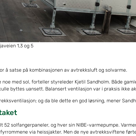
javeien 1,3 og 5
r å satse på kombinasjonen av avtrekksluft og solvarme.
lge noe med sol, forteller styreleder Kjetil Sandholm. Både g
ulle byttes uansett. Balansert ventilasjon var i praksis ikke ak
rekksventilasjon; og da ble dette en god løsning, mener Sand
taket
alt 52 solfangerpaneler, og hver sin NIBE-varmepumpe. Varme
l fyrrommene via heissjakter. Men de nye avtrekksviftene førte 