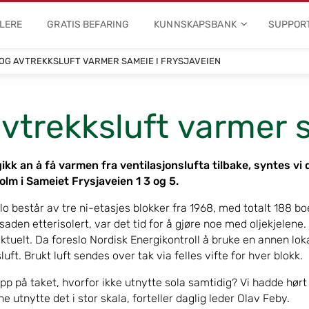
LERE
GRATIS BEFARING
KUNNSKAPSBANK
SUPPOR
 OG AVTREKKSLUFT VARMER SAMEIE I FRYSJAVEIEN
avtrekksluft varmer
 gikk an å få varmen fra ventilasjonslufta tilbake, syntes vi d
olm i Sameiet Frysjaveien 1 3 og 5.
lo består av tre ni-etasjes blokker fra 1968, med totalt 188 bo
saden etterisolert, var det tid for å gjøre noe med oljekjelene.
ktuelt. Da foreslo Nordisk Energikontroll å bruke en annen lokal
t. Brukt luft sendes over tak via felles vifte for hver blokk.
opp på taket, hvorfor ikke utnytte sola samtidig? Vi hadde hørt
ne utnytte det i stor skala, forteller daglig leder Olav Feby.