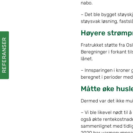
nabo.
– Det ble bygget støyskj
støysvak løsning, fasts
Høyere strømpr
REFERANSER
Fratrukket støtte fra Os
Beregninger i forkant ti
lånet.
– Innsparingen i kroner 
beregnet i perioder med 
Måtte øke husl
Dermed var det ikke mul
– Vi ble likevel nødt ti
også økte rentekostnade
sammenlignet med tidliger
2020 har varmepumpeanle