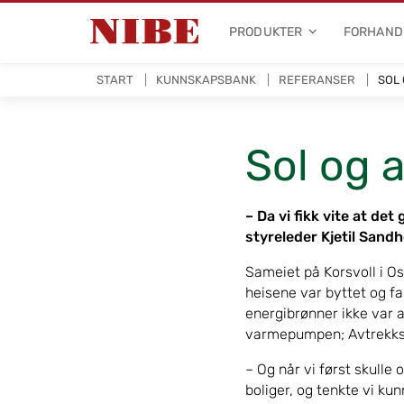
PRODUKTER
FORHAND
START
KUNNSKAPSBANK
REFERANSER
SOL
Sol og 
– Da vi fikk vite at det
styreleder Kjetil Sandh
Sameiet på Korsvoll i Os
heisene var byttet og fa
energibrønner ikke var a
varmepumpen; Avtrekksluf
– Og når vi først skulle 
boliger, og tenkte vi kun