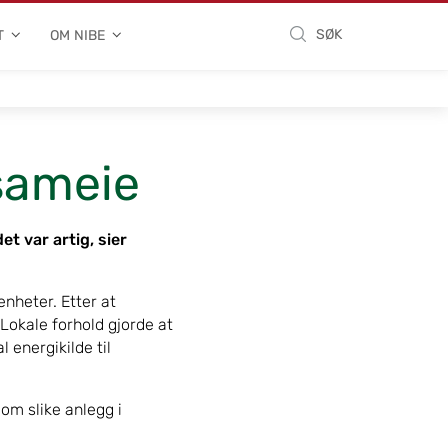
SØK
T
OM NIBE
 sameie
et var artig, sier
enheter. Etter at
 Lokale forhold gjorde at
 energikilde til
 om slike anlegg i