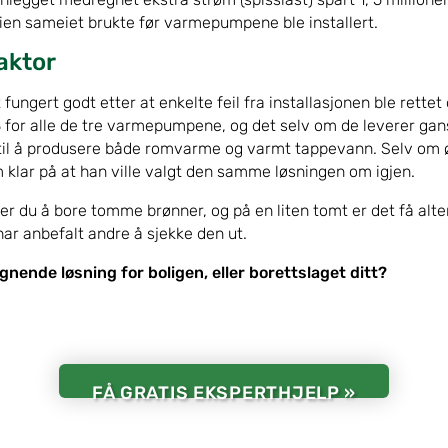
ien sameiet brukte før varmepumpene ble installert.
aktor
fungert godt etter at enkelte feil fra installasjonen ble rettet o
 for alle de tre varmepumpene, og det selv om de leverer ga
l å produsere både romvarme og varmt tappevann. Selv om ø
klar på at han ville valgt den samme løsningen om igjen.
r du å bore tomme brønner, og på en liten tomt er det få altern
har anbefalt andre å sjekke den ut.
ignende løsning for boligen, eller borettslaget ditt?
FÅ GRATIS EKSPERTHJELP »