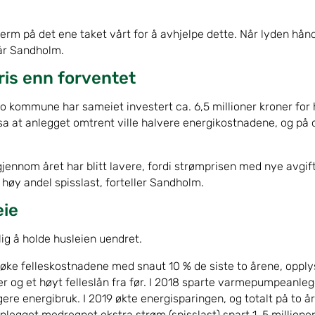
erm på det ene taket vårt for å avhjelpe dette. Når lyden hånd
lår Sandholm.
is enn forventet
lo kommune har sameiet investert ca. 6,5 millioner kroner for 
lsa at anlegget omtrent ville halvere energikostnadene, og på
gjennom året har blitt lavere, fordi strømprisen med nye avgift
høy andel spisslast, forteller Sandholm.
eie
ig å holde husleien uendret.
l å øke felleskostnadene med snaut 10 % de siste to årene, oppl
r og et høyt felleslån fra før. I 2018 sparte varmepumpeanle
e energibruk. I 2019 økte energisparingen, og totalt på to år fr
gget medregnet ekstra strøm (spisslast) spart 1, 5 millioner 