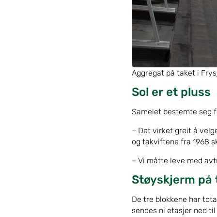
Aggregat på taket i Frys
Sol er et pluss
Sameiet bestemte seg fo
– Det virket greit å ve
og takviftene fra 1968 sk
– Vi måtte leve med avt
Støyskjerm på 
De tre blokkene har tot
sendes ni etasjer ned ti