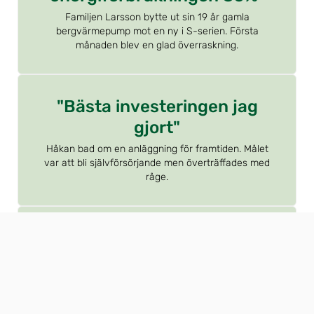
Familjen Larsson bytte ut sin 19 år gamla
bergvärmepump mot en ny i S-serien. Första
månaden blev en glad överraskning.
"Bästa investeringen jag
gjort"
Håkan bad om en anläggning för framtiden. Målet
var att bli självförsörjande men överträffades med
råge.
"Hela hemmet har ökat i
trivsel."
Istället för att resa till värmen investerade familjen
Rehn i en intelligent och driftsäker värmepump i nya
S-serien.