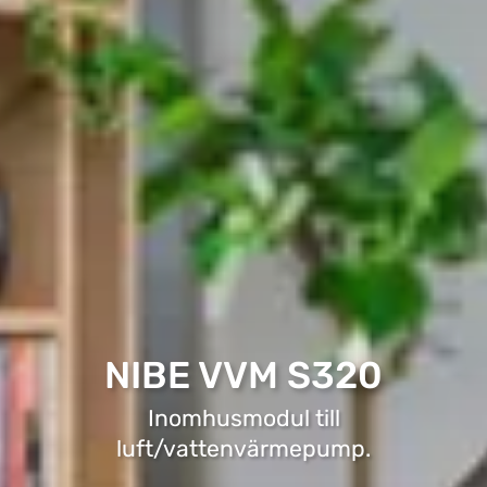
NIBE VVM S320
Inomhusmodul till
luft/vattenvärmepump.