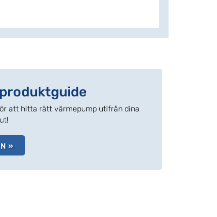
r produktguide
r att hitta rätt värmepump utifrån dina
ut!
N »