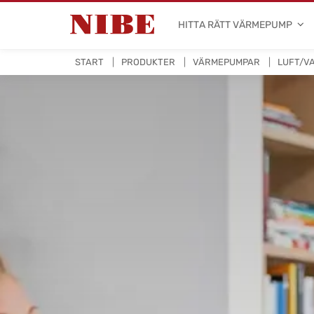
HITTA RÄTT VÄRMEPUMP
START
PRODUKTER
VÄRMEPUMPAR
LUFT/V