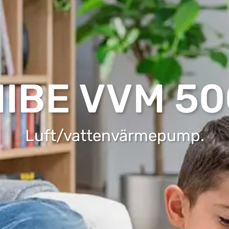
NIBE VVM 50
Luft/vattenvärmepump.