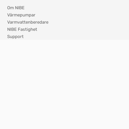
Om NIBE
Värmepumpar
Varmvattenberedare
NIBE Fastighet
Support
Jobba hos oss
Press
Nyhetsbrev
ISO - Certifikat
KONTAKT
Hannabadsvägen 5
285 32 Markaryd
info@nibe.se
Reception 0433 – 27 30 00