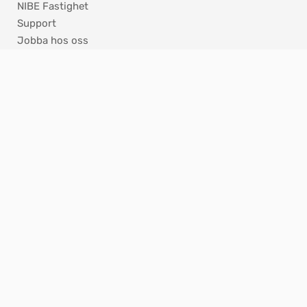
NIBE Fastighet
Support
Jobba hos oss
Press
Nyhetsbrev
ISO - Certifikat
KONTAKT
Hannabadsvägen 5
285 32 Markaryd
info@nibe.se
Reception 0433 – 27 30 00
Product Security
Integritetspolicy