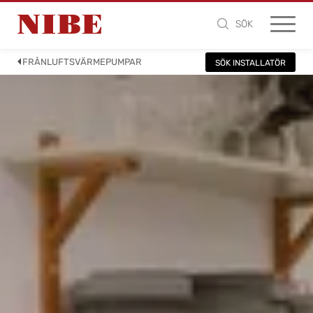
SÖK
FRÅNLUFTSVÄRMEPUMPAR
SÖK INSTALLATÖR