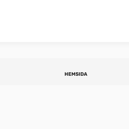
HEMSIDA
hållbara 
Om NIBE
ändska Markaryd och vi 
Värmepumpar
 naturens kraft. Vi 
Varmvattenberedare
r att erbjuda 
NIBE Fastighet
 en mer hållbar 
Support
t hem med värme, 
Jobba hos oss