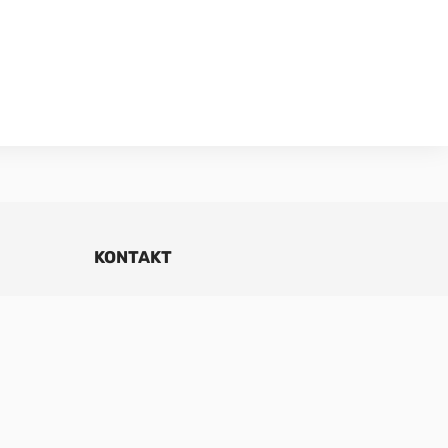
KONTAKT
Hannabadsvägen 5
285 32 Markaryd
info@nibe.se
Reception 0433 – 27 30 00