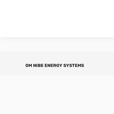
OM NIBE ENERGY SYSTEMS
Sedan 1952 har NIBE tillverkat energieffektiva och 
klimatlösningar för ditt hem. Allt startade i smål
värdesätter vårt nordiska arv genom att ta vara på
kombinerar förnybar energi med ny smart teknik fö
effektiva lösningar så att vi tillsammans kan skapa
framtid. Vårt breda utbud av produkter förser dit