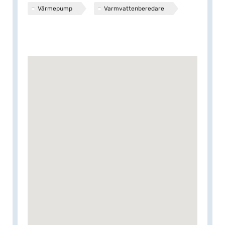
Värmepump
Varmvattenberedare