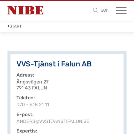
SÖK
START
VVS-Tjänst i Falun AB
Adress
Ängsvägen 27
791 43 FALUN
Telefon
070 - 618 21 11
E-post
ANDERS@VVSTJANSTIFALUN.SE
Expertis