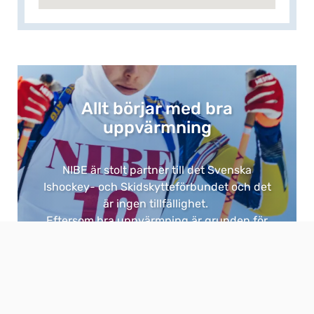
Allt börjar med bra
uppvärmning​
NIBE är stolt partner till det Svenska
Ishockey- och Skidskytteförbundet och det
är ingen tillfällighet. ​
Eftersom bra uppvärmning är grunden för
allt. ​
​Med NIBE får du energieffektiva och
hållbara lösningar för hem och fastigheter,
utvecklade i Sverige för vårt klimat.