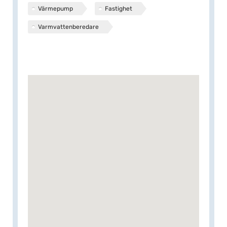
Värmepump
Fastighet
Varmvattenberedare