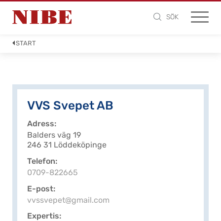
SÖK
START
VVS Svepet AB
Adress
Balders väg 19
246 31 Löddeköpinge
Telefon
0709-822665
E-post
vvssvepet@gmail.com
Expertis