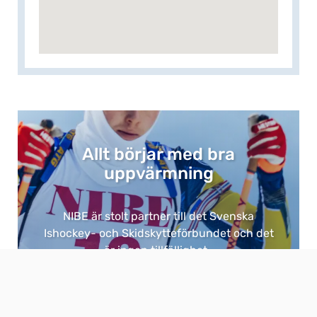
Allt börjar med bra
uppvärmning​
NIBE är stolt partner till det Svenska
Ishockey- och Skidskytteförbundet och det
är ingen tillfällighet. ​
Eftersom bra uppvärmning är grunden för
allt. ​