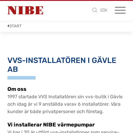
SÖK
START
VVS-INSTALLATÖREN I GÄVLE
AB
Om oss
1997 startade VVS Installatören sin vvs-butik i Gävle
och idag är vi 9 anställda varav 6 installatörer. Våra
kunder är både privatpersoner och företag.
Vi installerar NIBE värmepumpar
Vi har i 20 år utfört vvs-installationer som service-