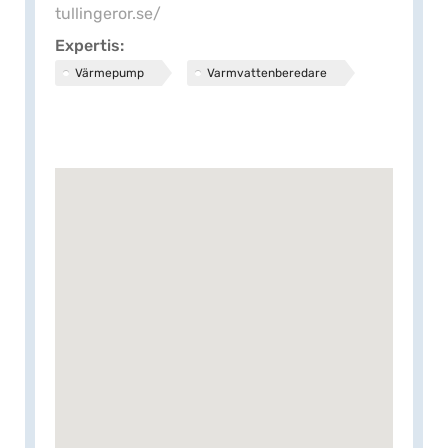
tullingeror.se/
Expertis
Värmepump
Varmvattenberedare