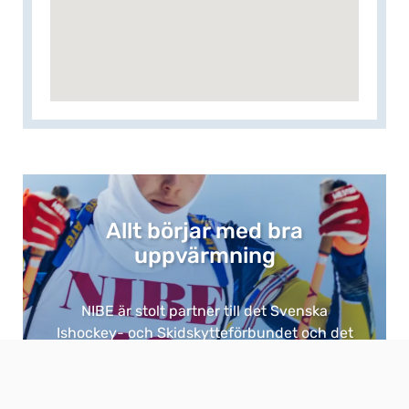
Allt börjar med bra
uppvärmning​
NIBE är stolt partner till det Svenska
Ishockey- och Skidskytteförbundet och det
är ingen tillfällighet. ​
Eftersom bra uppvärmning är grunden för
allt. ​