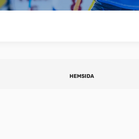
HEMSIDA
hållbara 
Om NIBE
ändska Markaryd och vi 
Värmepumpar
 naturens kraft. Vi 
Varmvattenberedare
r att erbjuda 
NIBE Fastighet
 en mer hållbar 
Support
t hem med värme, 
Jobba hos oss
pa ett behagligt 
Press