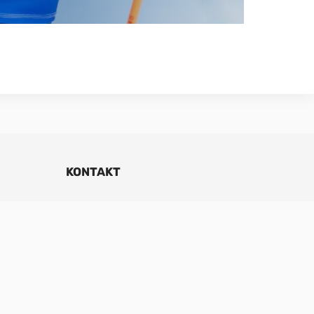
KONTAKT
Hannabadsvägen 5
285 32 Markaryd
info@nibe.se
Reception 0433 – 27 30 00