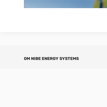
OM NIBE ENERGY SYSTEMS
Sedan 1952 har NIBE tillverkat energieffektiva och 
klimatlösningar för ditt hem. Allt startade i smål
värdesätter vårt nordiska arv genom att ta vara på
kombinerar förnybar energi med ny smart teknik fö
effektiva lösningar så att vi tillsammans kan skapa
framtid. Vårt breda utbud av produkter förser dit
varmvatten, ventilation och kyla så att du kan ska