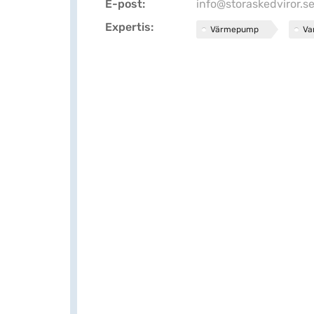
E-post
info@storaskedviror.s
Expertis
Värmepump
Va