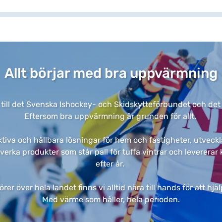
Allt börjar med bra uppvärmning​
 till det Svenska Ishockey- och Skidskytteförbundet och det är 
Eftersom bra uppvärmning är grunden för allt. ​
tiva och hållbara lösningar för hem och fastigheter, utveckla
llverka produkter som står pall för tuffa vintrar och leverer
efter år. ​
er över hela landet finns vi alltid nära till hands för att hj
Med värme som håller, hela perioden.​