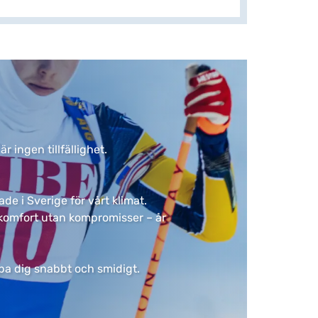
ingen tillfällighet. ​
de i Sverige för vårt klimat.
ar komfort utan kompromisser – år
älpa dig snabbt och smidigt.