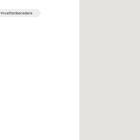
e
rmvattenberedare