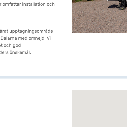
r omfattar installation och
 vårat upptagningsområde
ra Dalarna med omnejd. Vi
et och god
nders önskemål.