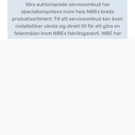
Våra auktoriserade serviceombud har
specialkompetens inom hela NIBEs breda
produktsortiment. Till ett serviceombud kan även
installatörer vända sig direkt till för att göra en
felanmälan inom NIBEs fabriksgaranti. NIBE har
ett starkt band till sina serviceombud som är
utbildade inom den senaste NIBE-tekniken.
Viktigt att tänka på innan du beställer service!
Om din produkt är inom garantitid, d.v.s 3 år, ska
felanmälan göras till din installatör eller
husleverantör.
Detta för att skydda dig som konsument från
eventuellt betalningsansvar.