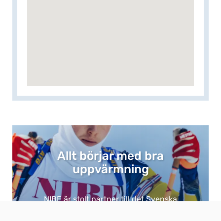
Allt börjar med bra
uppvärmning​
NIBE är stolt partner till det Svenska
Ishockey- och Skidskytteförbundet och det