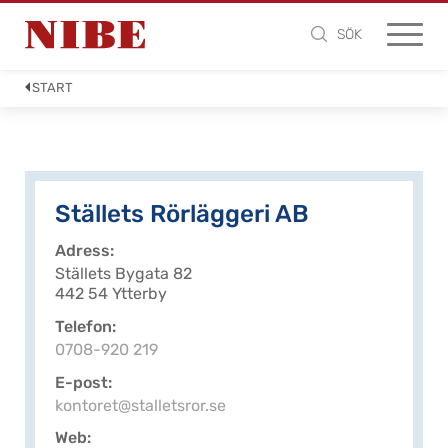
SÖK
START
Ställets Rörläggeri AB
Adress
Ställets Bygata 82
442 54 Ytterby
Telefon
0708-920 219
E-post
kontoret@stalletsror.se
Web