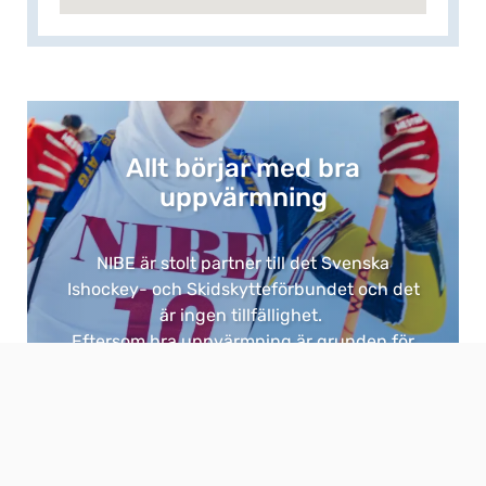
Allt börjar med bra
uppvärmning​
NIBE är stolt partner till det Svenska
Ishockey- och Skidskytteförbundet och det
är ingen tillfällighet. ​
Eftersom bra uppvärmning är grunden för
allt. ​
​Med NIBE får du energieffektiva och
hållbara lösningar för hem och fastigheter,
utvecklade i Sverige för vårt klimat.