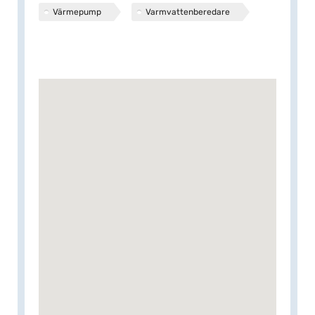
Värmepump
Varmvattenberedare