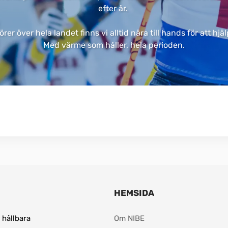
efter år. ​
er över hela landet finns vi alltid nära till hands för att hj
Med värme som håller, hela perioden.​
HEMSIDA
hållbara 
Om NIBE