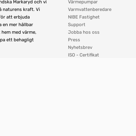
ändska Markaryd och vi 
Värmepumpar
 naturens kraft. Vi 
Varmvattenberedare
r att erbjuda 
NIBE Fastighet
 en mer hållbar 
Support
t hem med värme, 
Jobba hos oss
pa ett behagligt 
Press
Nyhetsbrev
ISO - Certifikat