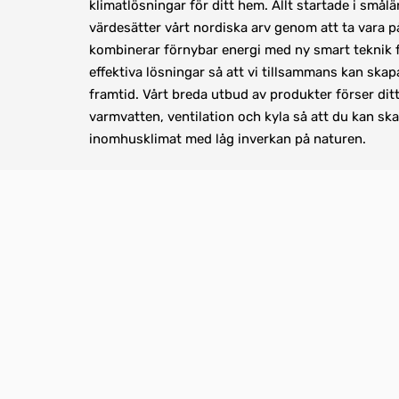
klimatlösningar för ditt hem. Allt startade i smål
värdesätter vårt nordiska arv genom att ta vara på
kombinerar förnybar energi med ny smart teknik fö
effektiva lösningar så att vi tillsammans kan skapa
framtid. Vårt breda utbud av produkter förser dit
varmvatten, ventilation och kyla så att du kan ska
inomhusklimat med låg inverkan på naturen.
NIBE GROUP
Om NIBE Group
Nyheter
Miljö & Hållbarhet
pdf, 37.8 kB.
Juridisk information
Hantera inställningar för samtycke