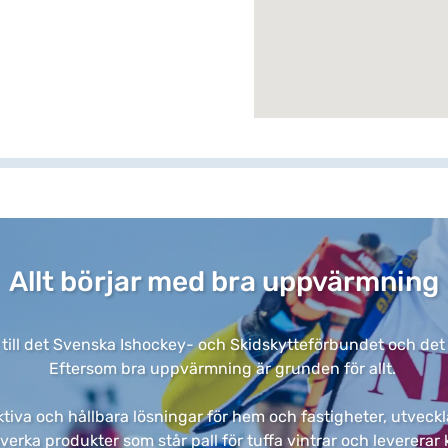
Allt börjar med bra uppvärmning​
 till det Svenska Ishockey- och Skidskytteförbundet och det är 
Eftersom bra uppvärmning är grunden för allt. ​
tiva och hållbara lösningar för hem och fastigheter, utveckla
llverka produkter som står pall för tuffa vintrar och leverer