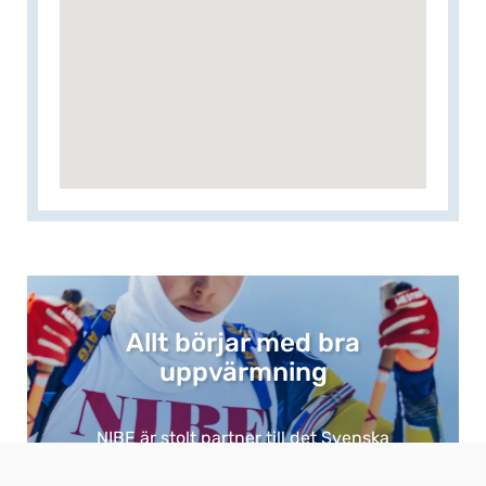
Allt börjar med bra
uppvärmning​
NIBE är stolt partner till det Svenska
Ishockey- och Skidskytteförbundet och det