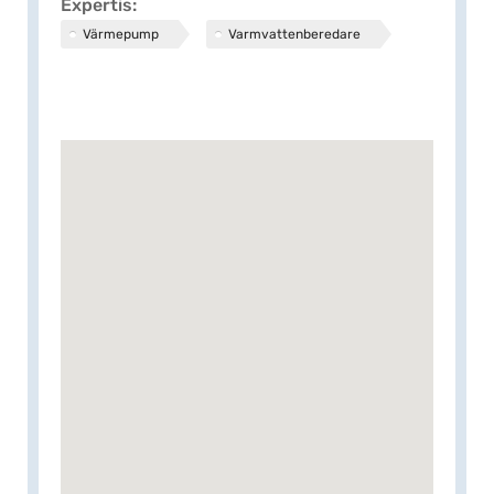
Expertis
Värmepump
Varmvattenberedare