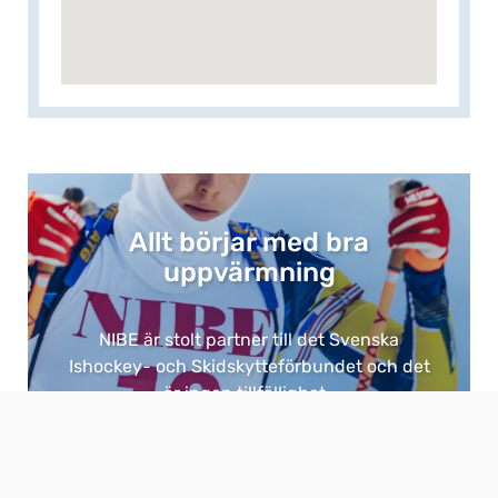
Allt börjar med bra
uppvärmning​
NIBE är stolt partner till det Svenska
Ishockey- och Skidskytteförbundet och det
är ingen tillfällighet. ​
Eftersom bra uppvärmning är grunden för
allt. ​