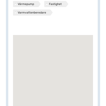
Värmepump
Fastighet
Varmvattenberedare