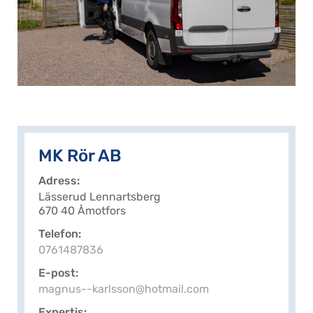
MK Rör AB
Adress
Lässerud Lennartsberg
670 40 Åmotfors
Telefon
0761487836
E-post
magnus--karlsson@hotmail.com
Expertis