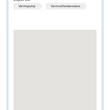
Värmepump
Varmvattenberedare