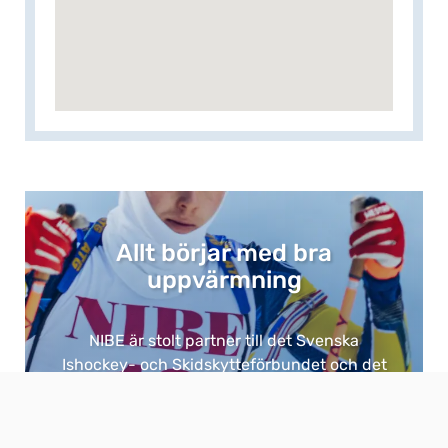
Allt börjar med bra
uppvärmning​
NIBE är stolt partner till det Svenska
Ishockey- och Skidskytteförbundet och det
är ingen tillfällighet. ​
Eftersom bra uppvärmning är grunden för
allt. ​