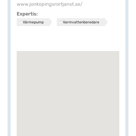
www.jonkopingsrortjanst.se/
Expertis
Värmepump
Varmvattenberedare