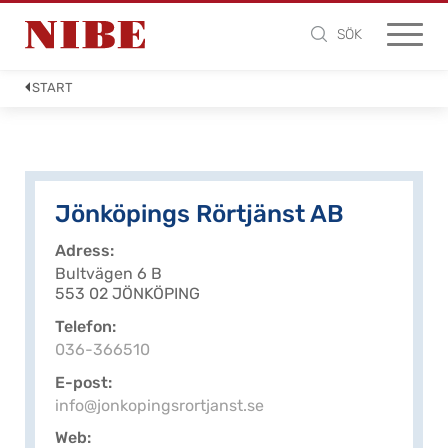
SÖK
START
Jönköpings Rörtjänst AB
Adress
Bultvägen 6 B
553 02 JÖNKÖPING
Telefon
036-366510
E-post
info@jonkopingsrortjanst.se
Web