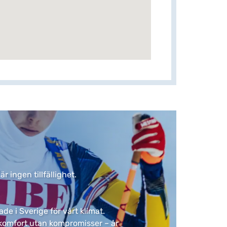
ingen tillfällighet. ​
de i Sverige för vårt klimat.
ar komfort utan kompromisser – år