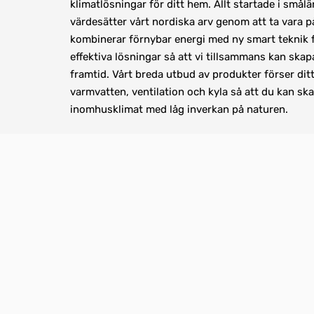
klimatlösningar för ditt hem. Allt startade i smål
värdesätter vårt nordiska arv genom att ta vara på
kombinerar förnybar energi med ny smart teknik fö
effektiva lösningar så att vi tillsammans kan skapa
framtid. Vårt breda utbud av produkter förser dit
varmvatten, ventilation och kyla så att du kan ska
inomhusklimat med låg inverkan på naturen.
NIBE GROUP
Om NIBE Group
Nyheter
Miljö & Hållbarhet
pdf, 37.8 kB.
Juridisk information
Hantera inställningar för samtycke