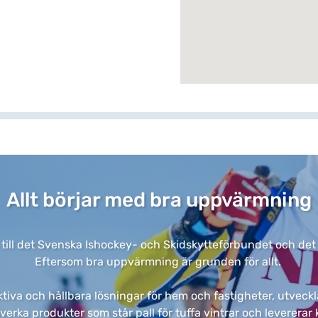
Allt börjar med bra uppvärmning​
 till det Svenska Ishockey- och Skidskytteförbundet och det är 
Eftersom bra uppvärmning är grunden för allt. ​
tiva och hållbara lösningar för hem och fastigheter, utveckla
llverka produkter som står pall för tuffa vintrar och leverer