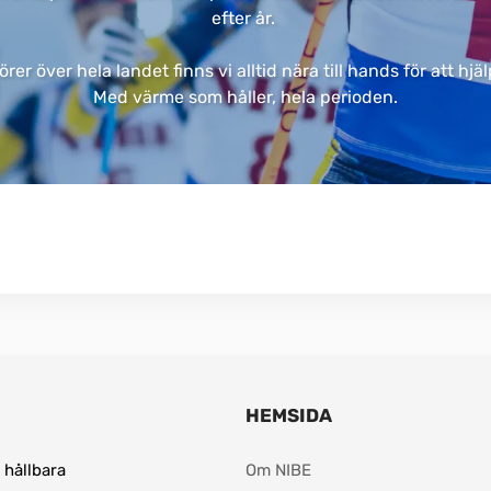
efter år. ​
er över hela landet finns vi alltid nära till hands för att hj
Med värme som håller, hela perioden.​
HEMSIDA
hållbara 
Om NIBE