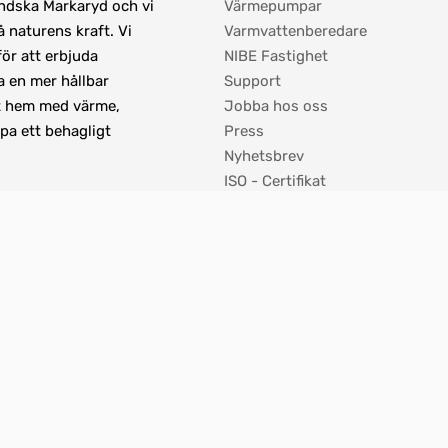
ändska Markaryd och vi 
Värmepumpar
 naturens kraft. Vi 
Varmvattenberedare
r att erbjuda 
NIBE Fastighet
 en mer hållbar 
Support
t hem med värme, 
Jobba hos oss
pa ett behagligt 
Press
Nyhetsbrev
ISO - Certifikat